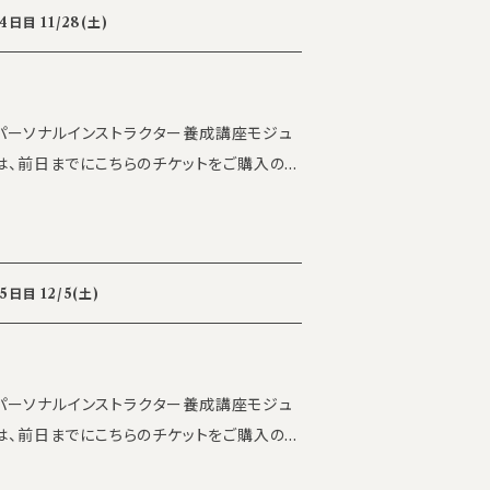
ainer ・the SILK executive personal t
目 11/28(土)
された日を起算日といたします。 ・受講を途
約上の支払義務は残ります。分割払いを選択
号館 2F ※参加人数に応じて会場を変更する場
お支払いをお願いしております。 ・やむを得
確認ください。 【参加条件】 the
我・忌引き等、当社がやむを得ないと認める
ILKパーソナルインストラクター養成講座モジュ
了者 【受講費】 5000円/日
別日程への振替受講にて対応いたします。必
すが受講費は一律です ※いかなる理由で
をお願いする場合があります。 ・当社の都合
空きがあれば別日に振替可能 【定員】
い場合は、全額返金または別日程への振替
 the SILK Academy 事務局
info_acade
最低催行人数を設定している講座で、開催が見
lassical
たします（決定後7営業日以内に対応）。 ・
ainer ・the SILK executive personal t
日目 12/5(土)
・決済時点で同意いただいたものとみなしま
パーソナル養成
窓口までお問合せ下さい。 the SILK a
info_academy@the-silk.co.jp
公式Ins
ILKパーソナルインストラクター養成講座モジュ
 ※いかなる理由でも返金対応は致しかね
silk_academy
各5名 【お問い合わせ
my 事務局
info_academy@the-silk.co.jp