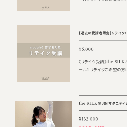
致しかねます ※空きがあれば別日に振替
上、ご参加ください。 【講座日程】 12/19(土) 10:00～18:00 ※お昼休
合わせ先】 the SILK A
憩1時間 【講座内容】 ・チェアー ・バレル ※目安の為、内容がやや異な
co.jp
る場合がございます。ご了承ください。 【担当講師】 
ical pilates PSGA master trainer ・the SILK executive perso
【過去の受講者限定】リテイク：最
nal trainer 【研修場所】 the SILK渋谷研修センター 8F 〒150-000
2 東京都渋谷区渋谷3丁目17-4アク
¥5,000
SILKパーソナル養成講座モジュール1 修
《リテイク受講》the S
※途中参加・退席は可能で
ール1 リテイクご希望の方は、前日までにこちらのチケットをご購入の
も返金対応は致しかねます ※
上、ご参加ください。 【講座日程】 12/20(日) 10:00～18:00 ※お昼休
各5名 【お問い合わせ先】
憩1時間 【講座内容】 ・ケーススタディ／メニュー構成 ・理学療法士講
my@the-silk.co.jp
座（解剖学） ※目安の為
ください。 【担当講師】 深井康代 ・classical pilates PSGA mast
the SILK 第3期 マタニ
er trainer ・the SILK execu
米医学会認定指導士（NASM-PE
¥132,000
ynergist Lab 代表 ・C