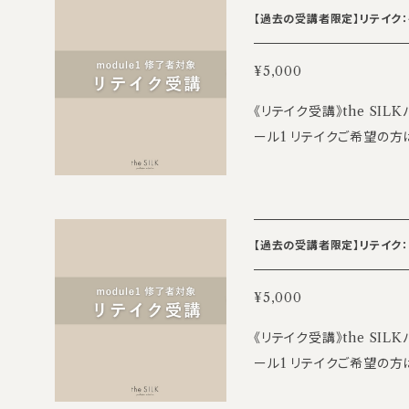
pilates PSGA master tr
【過去の受講者限定】リテイク：4日
は、講座初日・教材が付与
rainer 【研修場所】 the SILK渋谷研修センター 2F 東京都渋谷区渋
中で終了された場合も、契
谷3-17-4 アクシーズ7
¥5,000
された場合は、未払い分の
合がございます。事前のご案内を必ずご
ない事情（本人の病気・怪
《リテイク受講》the S
SILKパーソナル養成講座モジュール1 修
場合）には、返金ではなく
ール1 リテイクご希望の方は、前日までにこちらのチケットをご購入の
※途中参加・退席は可能で
要に応じて証明書のご提出
上、ご参加ください。 【講座日程】 11/28(土) 10:00～18:00 ※お昼休
も返金対応は致しかねます ※
により開催・提供ができな
憩1時間 【講座内容】 ・キャデラック ※目安の為、内容がやや異なる場
各5名 【お問い合わせ先】
にて対応いたします。 ・
合がございます。ご了承ください。 【担当講師】 深井康代 ・c
my@the-silk.co.jp
送られる場合は全額返金い
pilates PSGA master tr
【過去の受講者限定】リテイク：5
本ポリシーは、お申し込み
rainer 【研修場所】 the SILK渋谷研修センター 8F 東京都渋谷区渋
す。 ＝＝＝＝＝＝＝＝＝＝＝＝＝＝＝＝＝＝＝ 【お問い合わせ】 ご不
谷3-17-4 アクシーズ7号館 8F 【参加条件】 thaSILK
¥5,000
明な点がございましたら、下記
講座モジュール1 修了者 【受講費】 5000円/日 ※途中参加・退席は可
cademy 運営本部 mail：
《リテイク受講》the S
能ですが受講費は一律です
tagram：＠pilates_the
ール1 リテイクご希望の方は、前日までにこちらのチケットをご購入の
ます ※空きがあれば別日に振替可能 【定員】 
上、ご参加ください。 【講座日程】 12/5(土) 10:00～18:00 ※お昼休憩
先】 the SILK Acade