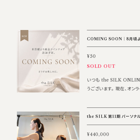
COMING SOON｜8月頃よ
¥50
加予定
SOLD OUT
いつも the SILK ON
うございます。 現在、オンラ
ズのラインナップの追加に
時間はもちろん、日常にも
公開予定です。 どうぞ楽しみにお待ち
the SILK 第11期 パーソナ
る場合がございます。あら
¥440,000