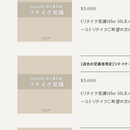
executive personal trainer 【研修場所】 the SI
・中間テスト：2027年1月18
¥5,000
ター 2F 東京都渋谷区渋谷
～ ※最終テストで不合格となった場合は、再テストを受験いただけま
《リテイク受講》the S
に応じて会場を変更する場
す。 ※再テストには別途16,
ール1 リテイクご希望の方は、前日までにこちらのチケットをご購入の
ください。 【参加条件】 the SILK パーソナル養成講座モジュール1 修
場】 the SILK 渋谷研
上、ご参加ください。 【講座日程】 11/8(日) 10:00～18:00 ※お昼休憩
了者 【受講費】 5000円/日 ※途中参加・退席は可能ですが受講費は
ズ7号館 8F ※参加人数に応じて会場を変更する場合がございます。事
1時間 【講座内容】 ・リフォーマー ※目安の為、内容がやや異なる場合
一律です ※いかなる理由
前のご案内を必ずご確認ください。 【担当講師】 ・マ
がございます。ご了承ください。 【担当講師】 深井康代 ・class
ば別日に振替可能 【定員】 各5名 【お問い合わせ先】 the SILK Acad
康代（the SILK Executive Per
ilates PSGA master tra
emy 事務局
info_acade
下 翔太（理学療法士／PHI
【過去の受講者限定】リテイク：3日
ainer 【研修場所】 the SILK渋谷研修センター 2F 東京都渋谷区渋
み担当 【取得可能資格】 マシンピラティスパーソナルトレーナー資格
谷3-17-4 アクシーズ
（リフォーマー・キャデラック・チェ
¥5,000
がございます。事前のご案内を必ずご確認
未経験の方もご参加いただ
《リテイク受講》the S
ILKパーソナル養成講座モジュール1 修了者
【募集人数】 定員16名（
ール1 リテイクご希望の方は、前日までにこちらのチケットをご購入の
途中参加・退席は可能です
＝＝＝＝＝＝＝＝＝＝＝＝＝＝＝＝＝＝＝ 
上、ご参加ください。 【講座日程】 11/21(土) 10:00～18:00 ※お昼休
返金対応は致しかねます ※空き
（税込） 【お支払い方法】 ・BASEにて決済 ・お支払い期限：2026年10
憩1時間 【講座内容】 ・リフォーマー ※目安の為、内容がやや異なる場
5名 【お問い合わせ先】 t
月31日(土) 23:59 【
合がございます。ご了承ください。 【担当講師】 深井康代 ・c
y@the-silk.co.jp
降のキャンセルについては