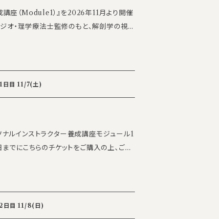
成講座（Module1）』を2026年11月より開催
講座です。 「最短4か月」で、パ
を目指せます。 リフォーマー・キャ
を使用したパーソナル指導技術に加え、解剖
ラムの作成まで、一貫して学べるカリキュラム
目 11/7(土)
、20日(日) 時間：10:00～18:00
パーソナルインストラクター養成講座モジュール1
日までにこちらのチケットをご購入の上、ご参
を得ない事情がある場合に限り、マスター講
1時間 9,900円・税込）を受講いただくこ
座学 ・解剖学（基礎解剖学／筋膜ライン／呼
と分析 ・マット基礎 ・リフォーマー ※目安の
勢分析 ・メニュー構成 ・ケーススタディ ・ロー
います。ご了承ください。 【担当講師】
目 11/8(日)
間は講座時間には含まれません。 【試験】