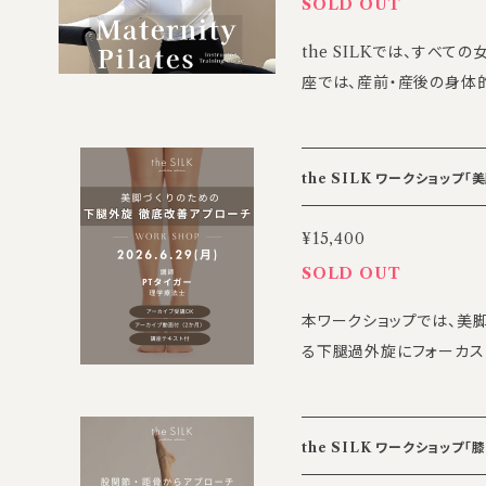
SOLD OUT
整体TADASU 監修 ・理学療
the SILKでは、すべて
修場所】 the SILK渋谷
座では、産前・産後の身体
渋谷3丁目17-4アクシーズ7号館 8F 【参加条件】 t
より快適なマタニティライ
ル養成講座モジュール1 修了者 【受講費】 5000円/日 
びます。 ★講座の特徴★ ・妊娠期・産後の身体の変化を理解 ・妊娠期
席は可能ですが受講費は
の身体の生理学・解剖学理
しかねます ※空きがあれば別日に振替可能
the SILK ワークショッ
・心身のケアを意識したプ
わせ先】 the SILK Aca
エクササイズ ★こんな方におすすめ★ ・マタニティケアに興味がある
o.jp
¥15,400
PTタイガー
方 ・ピラティスインストラ
SOLD OUT
イフステージを支える仕事をしたい方 【取得資格
本ワークショップでは、美
ィピラティスインストラクターとして活動可
る下腿過外旋にフォーカス
ラティスの資格保持者（団体は問いません）
に学びます。 下腿過外旋のメカニズムを解剖学的に整理し、理論から
深井康代（the SILK Exec
実践まで一貫して習得する
師 MARI （助産師 / Pilates instru
に整った下肢アライメントの獲得を目指
時間） 7/4(土)、5(日) 時間：
the SILK ワークショッ
ない方でも安心してご参加
所】 theSILK渋谷研修