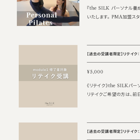
『the SILK パーソナル養
いたします。 PMA加盟スタジオ・理学療法士監修のもと、解剖学の視
点も踏まえながら、実践的に学べる養成
ーソナルピラティスインストラクター
デラック・チェア・バレル
学、姿勢分析、改善プログ
【過去の受講者限定】リテイク：1日
です。 ＝＝＝＝＝＝＝＝＝＝＝＝＝＝＝＝＝＝＝ 【講座日程】 全8日
間（合計56時間） 2026年11月7日(土)、8日(日)、21日(土)、28日(土) 2
¥5,000
026年12月5日(土)、6日(日)、19日(土)
《リテイク》the SILK
（休憩1時間） ※全日程へのご参加をお願いしております。 ※振替受講
リテイクご希望の方は、前
は原則ございません。やむ
加ください。 【講座日程】 11/7(土) 10:00～18:00 ※お昼休憩1時間
師によるパーソナルレッスン（
【講座内容】 ・ピラティス
とで補講が可能です。 【学習内容】 ・リフォーマー ・キャデラック ・チェ
吸とコアなど） ・姿勢評価
ア ・バレル ・解剖学 ・姿
為、内容がやや異なる場合がござ
ルプレイ 【インターン】 ・ティーチング：推奨30時間 ・パーソナルレッス
【過去の受講者限定】リテイク：2日
深井康代 ・classical pilates PSGA master trainer ・the SILK
ン受講：推奨5時間 ※上記時