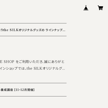
りthe SILKオリジナルグッズの ラインナップ追
LINE SHOP をご利用いただき、誠にありがと
インショップでは、the SILKオリジナルグッ
向けて準備を進めております。 スタジオでの
心地よく寄り添うアイテムを、8月頃より順次
ください。 ※公開時期は前後す
ル養成講座 【11・12月開催】
かじめご了承ください。