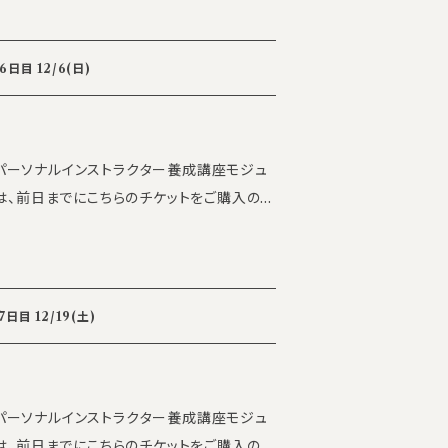
ical p
iner ・the SILK executive personal tr
日目 12/6(日)
パーソナル養成
ILKパーソナルインストラクター養成講座モジュ
 ※いかなる理由でも返金対応は致しかね
各5名 【お問い合わせ
my 事務局
info_academy@the-silk.co.jp
 ・the SILK executive personal train
目 12/19(土)
件】 the SILKパーソ
/日 ※途中参加・
ILKパーソナルインストラクター養成講座モジュ
は一律です ※いかなる理由でも返金対応は