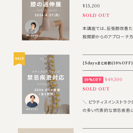
フォーマーを用いたワークもご紹介します。 
アクシーズ7号館 8F 【定員】 16人（定員に達し次第受付終了） 最低遂
¥15,200
実穂
ムと評価方法 ✔️ 見落と
行人数：4人 【金額】 132,000円(税込) 【お支払い・申し込み期限】 6月
SOLD OUT
（実践） ======================================= 【担当
27日(土) 23:59 【返金・キャンセルポリシー】 ・受講開始日の6日前以
本講座では、反張膝改善た
講師】 PT タイガー 足部を専門とする理学療法士。 総合病院勤務を経
降のキャンセルについては
股関節からのアプローチ方
て独立し、2019年より「P
は、講座初日・教材が付与
た立位と歩行へ導きます。 前回より1時間増枠し、今回のワークショップ
雑で難しい足部をわかりや
中で終了された場合も、契
は【2時間→3時間】にパワ
クスを中心とした図解・動
された場合は、未払い分の
タイル】を取り入れた指導法まで学べます。
として、全国のセラピスト
【5daysまとめ割(10％OF
ない事情（本人の病気・怪
指導者の方、ぜひこの機会にご参加くださ
【日時】 2026/6/29(月) 14:00～17:00 【場所
場合）には、返金ではなく
方は、”リテイク受講” 
ンター 別館 〒150-00
¥49,500
10%OFF
要に応じて証明書のご提出
みください。 =======================================
階 https://maps.app.goo
により開催・提供ができな
SOLD OUT
【担当講師】 西尾 実穂（
ピラティスインストラクター 【定員】 対面20名（最低催行人数：5名）
にて対応いたします。 ・
＼ ピラティスインストラクター必見！ ／ 本講
所属し、インターハイを目
定員に達し次第、対面受講
送られる場合は全額返金い
の多い代表的な禁忌疾患に
学では体育会ラグビー部マ
講は人数制限ございません。 【受講形態】 ・対面 ・アーカイブ視聴
本ポリシーは、お申し込み
ワークと掛け合わせながら
業後、大手フィットネスク
か月間視聴可能） ※アー
す。 【お問い合わせ】 the
「なぜ動かないのか」「ど
し、ポールスターコンプリヘンシブ資格
に備考欄にて「アーカイブ
@the-silk.co.jp