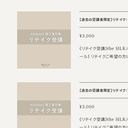
1時間 【講座内容】 ・キャデラック ※目安の為、内容がやや異なる場合
がございます。ご了承ください。 【担当講師】 深井康代 ・class
ilates PSGA master tra
【過去の受講者限定】リテイク：6
ainer 【研修場所】 the SILK渋谷研修センター 8F 東京都渋谷区渋
谷3-17-4 アクシーズ7号館 8F 【参加条件】 thaSILK
¥5,000
講座モジュール1 修了者 【受講費】 5000円/日 ※途中参加・退席は可
《リテイク受講》the S
能ですが受講費は一律です
ール1 リテイクご希望の方は、前日までにこちらのチケットをご購入の
ます ※空きがあれば別日に振替可能 【定員】 
上、ご参加ください。 【講座日程】 12/6(日) 10:00～18:00 ※お昼休憩
先】 the SILK Acade
1時間 【講座内容】 ・チェアー ※目安の為、内容がやや異なる場合がご
ざいます。ご了承ください。 【担当講師】 深井康代 ・classical pilat
es PSGA master trainer
【過去の受講者限定】リテイク：7日
er 【研修場所】 the SILK渋谷研修センター 〒150-0002 東京都渋谷
区渋谷3丁目17-4アクシーズ7号館 8階 【参加条
¥5,000
ナル養成講座モジュール1 修了者 【受講費】 5000円
《リテイク受講》the S
退席は可能ですが受講費
ール1 リテイクご希望の方は、前日までにこちらのチケットをご購入の