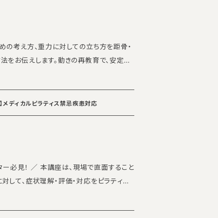
✔️ 下腿過外旋のメカニズ
されやすい原因 ✔️ 美脚へと繋げるアプローチ
めの考え方、重力に対しての立ち方を距骨・
、返金いたしかねます。 ・受講開始日の定義
法をお伝えします。動きの再教育で、安定し
Tタイガー」としてSNSでの発信を開始。 「複
された日を起算日といたします。 ・受講を途
すく伝える」をモットーに、足部バイオメカニ
約上の支払義務は残ります。分割払いを選択
ーアップ！ 内容もさらに充実し、新たに【タク
画を発信している。 日本足病学協会の講師
お支払いをお願いしております。 ・やむを得
 姿勢や動作の質を高めたい
に足部評価・治療の知識と実践を届けている。
F)】メディカルピラティス禁忌疾患対応
我・忌引き等、当社がやむを得ないと認める
い。 ※前回ご受講いただいた
】 the SILK 渋谷研修セ
別日程への振替受講にて対応いたします。必
特別価格が適用される為、別ページにてお申込
02 東京都渋谷区渋谷3丁目7 第6矢木ビル 4
をお願いする場合があります。 ・当社の都合
.gl/52ANgSADLZxpkXk86 【対象者】
い場合は、全額返金または別日程への振替
にしお みほ）： 高校ではバスケットボール部に
 ※
最低催行人数を設定している講座で、開催が見
座は、現場で直面すること
指して活動。 前十字靭帯を断裂を経験後、大
者の受付を終了いたします。 ※アーカイブ受
たします（決定後7営業日以内に対応）。 ・
対して、症状理解・評価・対応をピラティス
ネージャーとしてチームを支える。 大学卒
 （2
・決済時点で同意いただいたものとみなしま
、解剖学的な視点で学べる特別講座です。
ラブで勤務。 身体についての探求のため退職
カイブでの受講をご希望の方は、お申込み時
 SILK Academy 事務局
info_academy
う動かすべきか」を体系的に学ぶことで、現場
を取得。 複数スタジオで外部講
希望」とご記入ください。 ※対面参加の場合