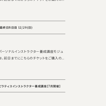
可能 【定員】 各5名 【お問い
cademy 事務局
info_academy@the-silk.
深井康代 ・class
終日8日目 12/20(日)
シーズ7号館 8F 【参加条件】 the
了者 【受講費】 5000円/日
ILKパーソナルインストラクター養成講座モジュ
すが受講費は一律です ※いかなる理由で
空きがあれば別日に振替可能 【定員】
 the SILK Academy 事務局
info_acade
、内容がやや異なる場合がございます。ご了承
ティピラティスインストラクター養成講座【7月開催】
tive personal trainer 坂下翔太 ・全
S） ・Animal Flow instructor ・S
linical Expert Team 代表 ・オーダーメイド