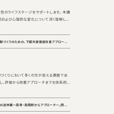
法士/PHI pilatesインストラクター 【研
の女性のライフステージをサポートします。 本講
研修センター 8F 〒150-0002 東京都渋谷区
的および心理的な変化について深く理解し、
he SILKパーソナ
フと出産をサポートできる知識とスキルを学
※途中参加・退
一律です ※いかなる理由でも返金対応は致
解 ・安全かつ効果的なピラティスの指導法
 【定員】 各5名 【お問い合
プ「美脚づくりのための、下腿外旋徹底改善アプローチ」
ログラムの構築 ・出産後の回復を促進する
demy 事務局
info_academy@the-silk.c
クターとしてスキルアップしたい方 ・女性のラ
】 修了後は、マタニテ
脚づくりにおいて多くの方が抱える課題であ
能 【受講条件】 リフォマーピ
し、評価から改善アプローチまでを体系的
 【講師】 ・マスター講師
utive personal trainer） ・特別ゲスト講
ことで、見た目の美しさだけでなく、機能的
ctor） 【日程】 全2日間（合計14
します。 マシン指導を行ってい
10:00-18:00（お昼休憩1時間） 【開催場
プ「膝の過伸展〜距骨・股関節からアプローチ〜」西尾
いただけます。マットワークを中心に、一部リ
センター 住所：東京都渋谷区渋谷3丁目17−4