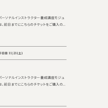
LK渋谷研修セン
日(月)～ ・最終テスト：2027年2月15日(月)
3-17-4 アクシーズ7号館 2F ※参加人数
ILKパーソナルインストラクター養成講座モジュ
合がございます。事前のご案内を必ずご確認
500円（税込）の受験料がかかります。 【会
修センター 東京都渋谷区渋谷3-17-4 アクシー
でも返金対応は致しかねます ※空きがあれ
スター講師 深井
ical p
sonal Trainer） ・ゲスト講師 坂
iner ・the SILK executive personal tr
my@the-silk.co.jp
 Pilatesインストラクター） ※最終日の
目 11/21(土)
7号館 ※参加人数に応じて会場を変更する場合
ア・バレルの指導資格） 【参加条件】 ・
ください。 【参加条件】 the S
けます。 ・有資格者の方も歓迎いたします。
ILKパーソナルインストラクター養成講座モジュ
 【受講費】 5000円/日 ※
定員に達し次第受付終了） 最少催行人数：6名
が受講費は一律です ※いかなる理由でも
【受講費用】 440,000円
があれば別日に振替可能 【定員】 各
he SILK Academy 事務局
info_academ
返金・キャンセルポリシー】 ・受講開始日の6日前以
lassical
、返金いたしかねます。 ・受講開始日の定義